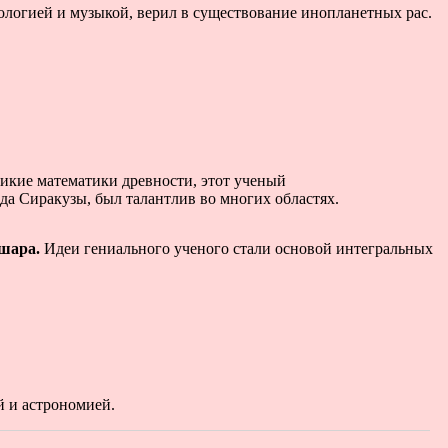
логией и музыкой, верил в существование инопланетных рас.
ликие
математики древности, этот ученый
да Сиракузы, был талантлив во многих областях.
шара.
Идеи гениального ученого стали основой интегральных
й и астрономией.