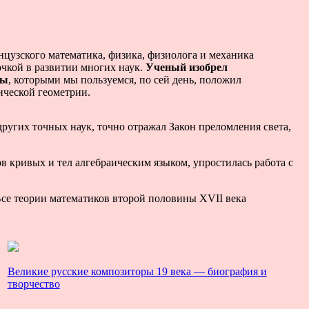
нцузского математика, физика, физиолога и механика
чкой в развитии многих наук.
Ученый изобрел
лы
, которыми мы пользуемся, по сей день, положил
ической геометрии.
ругих точных наук, точно отражал Закон преломления света,
 кривых и тел алгебраическим языком, упростилась работа с
Все теории математиков второй половины XVII века
Великие русские композиторы 19 века — биография и
творчество