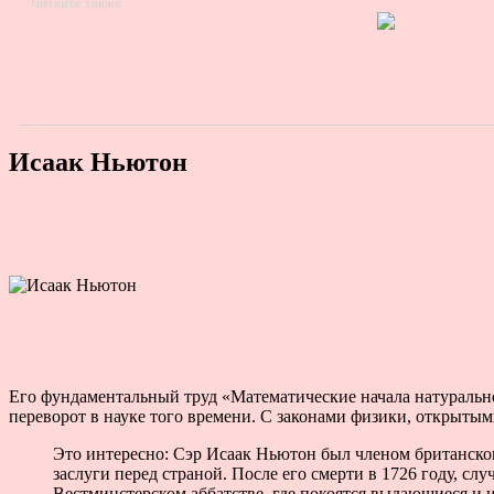
Читайте также
Исаак Ньютон
Его фундаментальный труд «Математические начала натураль
переворот в науке того времени. С законами физики, открыт
Это интересно: Сэр Исаак Ньютон был членом британско
заслуги перед страной. После его смерти в 1726 году, с
Вестминстерском аббатстве, где покоятся выдающиеся и 