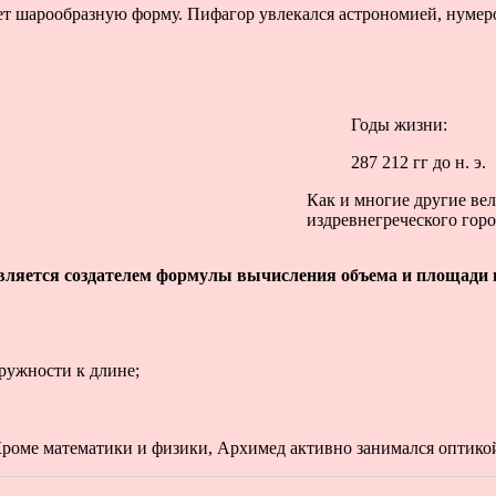
т шарообразную форму. Пифагор увлекался астрономией, нумеро
Годы жизни:
287 212 гг до н. э.
Как и многие другие ве
издревнегреческого горо
ляется создателем формулы вычисления объема и площади 
ружности к длине;
Кроме математики и физики, Архимед активно занимался оптико