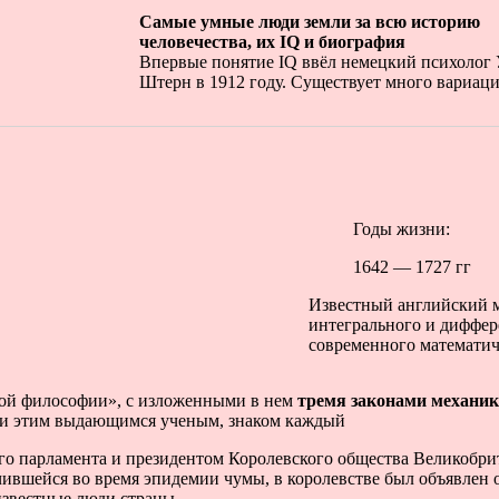
Самые умные люди земли за всю историю
человечества, их IQ и биография
Впервые понятие IQ ввёл немецкий психолог
Штерн в 1912 году. Существует много вариа
Годы жизни:
1642 — 1727 гг
Известный английский м
интегрального и диффер
современного математич
ной философии», с изложенными в нем
тремя законами механик
ыми этим выдающимся ученым, знаком каждый
го парламента и президентом Королевского общества Великобри
лучившейся во время эпидемии чумы, в королевстве был объявле
известные люди страны.