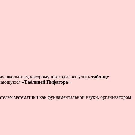
му школьнику, которому приходилось учить
таблицу
ывающуюся
«Таблицей Пифагора»
.
вателем математики как фундаментальной науки, организатором