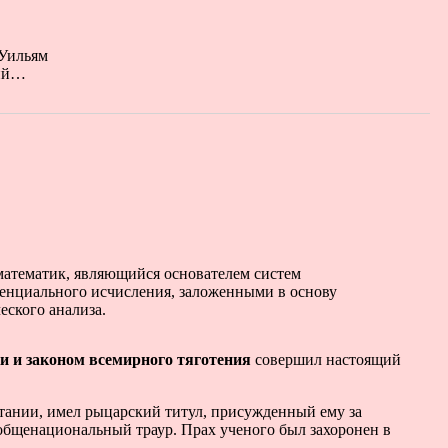
 Уильям
ций…
атематик, являющийся основателем систем
енциального исчисления, заложенными в основу
еского анализа.
и и законом всемирного тяготения
совершил настоящий
тании, имел рыцарский титул, присужденный ему за
н общенациональный траур. Прах ученого был захоронен в