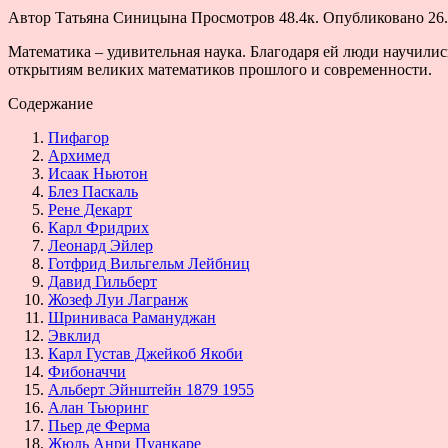
Автор
Татьяна Синицына
Просмотров
48.4к.
Опубликовано
26
Математика – удивительная наука. Благодаря ей люди научилис
открытиям великих математиков прошлого и современности.
Содержание
Пифагор
Архимед
Исаак Ньютон
Блез Паскаль
Рене Декарт
Карл Фридрих
Леонард Эйлер
Готфрид Вильгельм Лейбниц
Давид Гильберт
Жозеф Луи Лагранж
Шриниваса Рамануджан
Эвклид
Карл Густав Джейкоб Якоби
Фибоначчи
Альберт Эйнштейн 1879 1955
Алан Тьюринг
Пьер де Ферма
Жюль Анри Пуанкаре