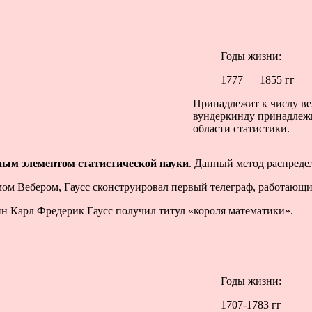
Годы жизни:
1777 — 1855 гг
Принадлежит к числу ве
вундеркинду принадлежи
области статистики.
ным элементом статистической науки
. Данный метод распредел
ьмом Вебером, Гаусс сконструировал первый телеграф, работающ
н Карл Фредерик Гаусс получил титул «короля математики».
Годы жизни:
1707-1783 гг