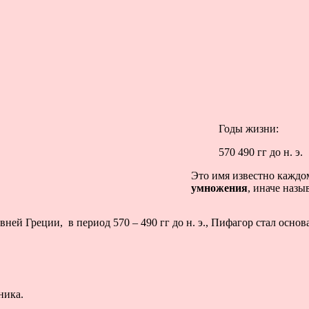
Годы жизни:
570 490 гг до н. э.
Это имя известно каждо
умножения
, иначе наз
ней Греции, в период 570 – 490 гг до н. э., Пифагор стал осно
ника.