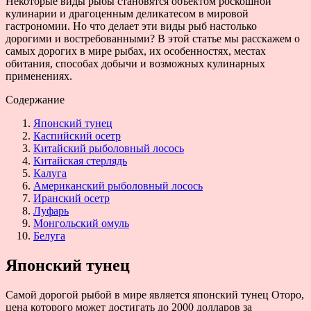
Некоторые виды рыбы становятся объектом роскошной
кулинарии и драгоценным деликатесом в мировой
гастрономии. Но что делает эти виды рыб настолько
дорогими и востребованными? В этой статье мы расскажем о
самых дорогих в мире рыбах, их особенностях, местах
обитания, способах добычи и возможных кулинарных
применениях.
Содержание
Японский тунец
Каспийский осетр
Китайский рыболовный лосось
Китайская стерлядь
Калуга
Американский рыболовный лосось
Иранский осетр
Луфарь
Монгольский омуль
Белуга
Японский тунец
Самой дорогой рыбой в мире является японский тунец Оторо,
цена которого может достигать до 2000 долларов за