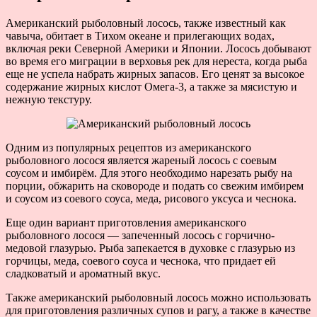
Американский рыболовный лосось, также известный как
чавыча, обитает в Тихом океане и прилегающих водах,
включая реки Северной Америки и Японии. Лосось добывают
во время его миграции в верховья рек для нереста, когда рыба
еще не успела набрать жирных запасов. Его ценят за высокое
содержание жирных кислот Омега-3, а также за мясистую и
нежную текстуру.
Одним из популярных рецептов из американского
рыболовного лосося является жареный лосось с соевым
соусом и имбирём. Для этого необходимо нарезать рыбу на
порции, обжарить на сковороде и подать со свежим имбирем
и соусом из соевого соуса, меда, рисового уксуса и чеснока.
Еще один вариант приготовления американского
рыболовного лосося — запеченный лосось с горчично-
медовой глазурью. Рыба запекается в духовке с глазурью из
горчицы, меда, соевого соуса и чеснока, что придает ей
сладковатый и ароматный вкус.
Также американский рыболовный лосось можно использовать
для приготовления различных супов и рагу, а также в качестве