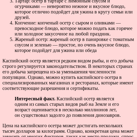
Тартар: осетр в тартаре с лимонным соусом и
огурчиками — невероятно нежное и вкусное блюдо,
которое отлично подойдет для ужина в кругу семьи или
друзей.
Копчение: копченый осетр с сыром и оливками —
превосходное блюдо, которое можно подать как горячее
или холодное закусочное на любой праздник.
Жареный осетр: жареный осетр в панировке с томатным
соусом и зеленью — простое, но очень вкусное блюдо,
которое подойдет для ужина или обеда
Каспийский осетр является редким видом рыбы, и его добыча
строго регулируется законодательством. В некоторых странах
его добыча запрещена из-за уменьшения численности
популяции. Однако, можно купить каспийского осетра в
специализированных магазинах и ресторанах, которые имеют
соответствующие разрешения и сертификаты.
Интересный факт.
Каспийский осетр является
одним из самых старых видов рыб на Земле и его
возраст оценивается в несколько миллионов лет,
он существовал задолго до появления динозавров.
Цена на каспийского осетра может достигать нескольких
тысяч долларов за килограмм. Однако, конкретная цена может
зависеть от многих факторов, таких как место продажи, спрос,