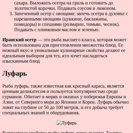
сахара. Выложить осетра на гриль и готовить до
золотистой корочки. Подавать соусом и лимоном.
Запеченный осетр с овощами: запечь осетра в духовке с
нарезанными овощами (цуккини, баклажаны,
помидоры) и специями (розмарин, тимьян, чеснок).
Подавать с оливковым маслом и зеленью.
Иранский осетр
— это рыба высшего класса, которая может
быть использована для приготовления множества блюд. Ее
нежный вкус и уникальные кулинарные свойства делают ее
идеальным выбором для тех, кто хочет насладиться
изысканным блюд
Луфарь
Рыба луфарь, также известная как красный карась, является
ценным деликатесом и пользуется популярностью среди
гурманов. Обитает в морях и океанах у побережья Европы и
Азии, от Северного моря до Японии и Кореи. Луфарь обычно
ловят на глубине от 50 до 100 метров, и его добыча требует
специальных знаний и оборудования.
Кулинарные свойства рыбы луфарь очень высоки. Ее мясо