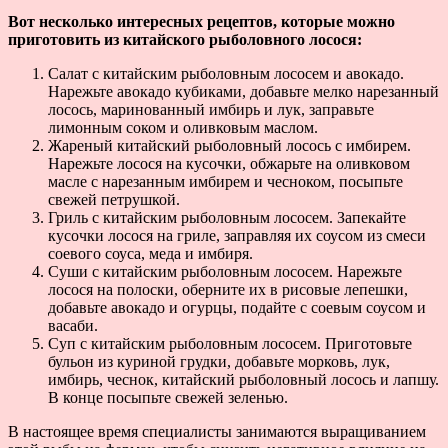
Вот несколько интересных рецептов, которые можно
приготовить из китайского рыболовного лосося:
Салат с китайским рыболовным лососем и авокадо.
Нарежьте авокадо кубиками, добавьте мелко нарезанный
лосось, маринованный имбирь и лук, заправьте
лимонным соком и оливковым маслом.
Жареный китайский рыболовный лосось с имбирем.
Нарежьте лосося на кусочки, обжарьте на оливковом
масле с нарезанным имбирем и чесноком, посыпьте
свежей петрушкой.
Гриль с китайским рыболовным лососем. Запекайте
кусочки лосося на гриле, заправляя их соусом из смеси
соевого соуса, меда и имбиря.
Суши с китайским рыболовным лососем. Нарежьте
лосося на полоски, оберните их в рисовые лепешки,
добавьте авокадо и огурцы, подайте с соевым соусом и
васаби.
Суп с китайским рыболовным лососем. Приготовьте
бульон из куриной грудки, добавьте морковь, лук,
имбирь, чеснок, китайский рыболовный лосось и лапшу.
В конце посыпьте свежей зеленью.
В настоящее время специалисты занимаются выращиванием