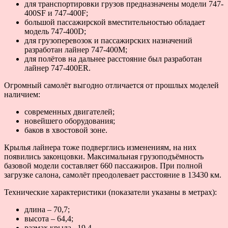
для транспортировки грузов предназначены модели 747-
400SF и 747-400F;
большой пассажирской вместительностью обладает
модель 747-400D;
для грузоперевозок и пассажирских назначений
разработан лайнер 747-400M;
для полётов на дальнее расстояние был разработан
лайнер 747-400ER.
Огромный самолёт выгодно отличается от прошлых моделей
наличием:
современных двигателей;
новейшего оборудования;
баков в хвостовой зоне.
Крылья лайнера тоже подверглись изменениям, на них
появились законцовки. Максимальная грузоподъёмность
базовой модели составляет 660 пассажиров. При полной
загрузке салона, самолёт преодолевает расстояние в 13430 км.
Технические характеристики (показатели указаны в метрах):
длина – 70,7;
высота – 64,4;
размах крыла –19,4.