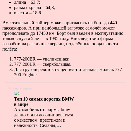
длина – 63,7;
размах крыла – 64,8;
высота – 18,6.
Вместительный лайнер может пригласить на борт до 440
пассажиров. А при наибольшей загрузке самолёт может
преодолевать до 17450 км. Борт был введён в эксплуатацию
только спустя 5 лет – в 1995 году. Впоследствии фирма
разработала различные версии, поделённые по дальности
полёта:
777-200ER — увеличенная;
777-200LR — сверхбольшая.
Для грузоперевозок существует отдельная модель 777-
200 Frighter.
Читайте также
Топ 10 самых дорогих BMW
в мире
Автомобиль от фирмы bmw
давно стали ассоциироваться
с качеством, престижем и
надёжность. Седаны,…