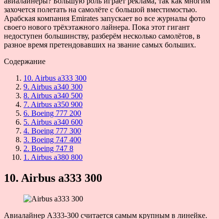
авиалайнеры? Большую роль играет реклама, так как многим
захочется полетать на самолёте с большой вместимостью.
Арабская компания Emirates запускает во все журналы фото
своего нового трёхэтажного лайнера. Пока этот гигант
недоступен большинству, разберём несколько самолётов, в
разное время претендовавших на звание самых больших.
Содержание
10. Airbus a333 300
9. Airbus a340 300
8. Airbus a340 500
7. Airbus a350 900
6. Boeing 777 200
5. Airbus a340 600
4. Boeing 777 300
3. Boeing 747 400
2. Boeing 747 8
1. Airbus a380 800
10. Airbus a333 300
Авиалайнер A333-300 считается самым крупным в линейке.