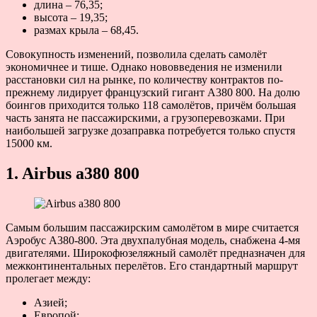
длина – 76,35;
высота – 19,35;
размах крыла – 68,45.
Совокупность изменений, позволила сделать самолёт
экономичнее и тише. Однако нововведения не изменили
расстановки сил на рынке, по количеству контрактов по-
прежнему лидирует французский гигант А380 800. На долю
боингов приходится только 118 самолётов, причём большая
часть занята не пассажирскими, а грузоперевозками. При
наибольшей загрузке дозаправка потребуется только спустя
15000 км.
1. Airbus a380 800
Самым большим пассажирским самолётом в мире считается
Аэробус A380-800. Эта двухпалубная модель, снабжена 4-мя
двигателями. Широкофюзеляжный самолёт предназначен для
межконтинентальных перелётов. Его стандартный маршрут
пролегает между:
Азией;
Европой;