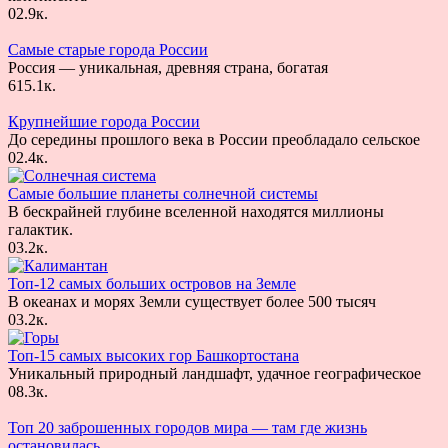
0
2.9к.
Самые старые города России
Россия — уникальная, древняя страна, богатая
6
15.1к.
Крупнейшие города России
До середины прошлого века в России преобладало сельское
0
2.4к.
Самые большие планеты солнечной системы
В бескрайней глубине вселенной находятся миллионы
галактик.
0
3.2к.
Топ-12 самых больших островов на Земле
В океанах и морях Земли существует более 500 тысяч
0
3.2к.
Топ-15 самых высоких гор Башкортостана
Уникальный природный ландшафт, удачное географическое
0
8.3к.
Топ 20 заброшенных городов мира — там где жизнь
остановилась