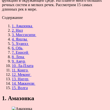
функцию в окружающей среде. На планете много больших
речных систем и мелких речек. Рассмотрим 15 самых
длинных рек в мире.
Содержание
1. Амазонка
2. Нил
3. Миссисипи
4. Янцзы
5. Хуанхэ
6. Обь
7. Енисей
8. Лена
9. Амур
10. Ла-Плата
11. Конго
12. Меконг
13. Нигер
14. Маккензи
15. Волга
1. Амазонка