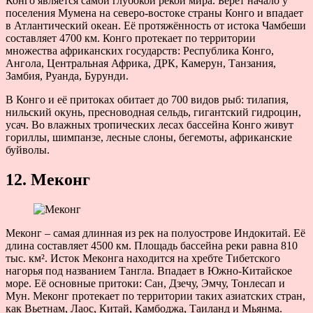
Конго является самой глубокой рекой мира. Берёт начало у
поселения Мумена на северо-востоке страны Конго и впадает
в Атлантический океан. Её протяжённость от истока Чамбеши
составляет 4700 км. Конго протекает по территории
множества африканских государств: Республика Конго,
Ангола, Центральная Африка, ДРК, Камерун, Танзания,
Замбия, Руанда, Бурунди.
В Конго и её притоках обитает до 700 видов рыб: тилапия,
нильский окунь, пресноводная сельдь, гигантский гидроцин,
усач. Во влажных тропических лесах бассейна Конго живут
гориллы, шимпанзе, лесные слоны, бегемоты, африканские
буйволы.
12. Меконг
Меконг – самая длинная из рек на полуострове Индокитай. Её
длина составляет 4500 км. Площадь бассейна реки равна 810
тыс. км². Исток Меконга находится на хребте Тибетского
нагорья под названием Тангла. Впадает в Южно-Китайское
море. Её основные притоки: Сан, Дзечу, Эмчу, Тонлесап и
Мун. Меконг протекает по территории таких азиатских стран,
как Вьетнам, Лаос, Китай, Камбоджа, Таиланд и Мьянма.