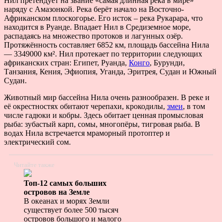
Нил претендует на звание «самая длинная река в мире»
наряду с Амазонкой. Река берёт начало на Восточно-
Африканском плоскогорье. Его исток – река Рукарара, что
находится в Руанде. Впадает Нил в Средиземное море,
распадаясь на множество протоков и лагунных озёр.
Протяжённость составляет 6852 км, площадь бассейна Нила
— 3349000 км². Нил протекает по территории следующих
африканских стран: Египет, Руанда,
Конго
, Бурунди,
Танзания, Кения, Эфиопия, Уганда, Эритрея, Судан и Южный
Судан.
Животный мир бассейна Нила очень разнообразен. В реке и
её окрестностях обитают черепахи, крокодилы,
змеи
, в том
числе гадюки и кобры. Здесь обитает ценная промысловая
рыба: зубастый карп, сомы, многопёры, тигровая рыба. В
водах Нила встречается мраморный протоптер и
электрический сом.
Читайте также
Топ-12 самых больших
островов на Земле
В океанах и морях Земли
существует более 500 тысяч
островов большого и малого