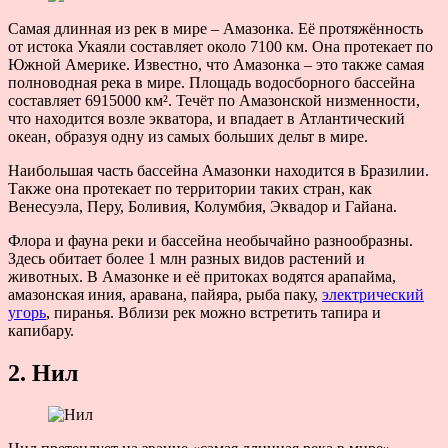
Самая длинная из рек в мире – Амазонка. Её протяжённость
от истока Укаяли составляет около 7100 км. Она протекает по
Южной Америке. Известно, что Амазонка – это также самая
полноводная река в мире. Площадь водосборного бассейна
составляет 6915000 км². Течёт по Амазонской низменности,
что находится возле экватора, и впадает в Атлантический
океан, образуя одну из самых больших дельт в мире.
Наибольшая часть бассейна Амазонки находится в Бразилии.
Также она протекает по территории таких стран, как
Венесуэла, Перу, Боливия, Колумбия, Эквадор и Гайана.
Флора и фауна реки и бассейна необычайно разнообразны.
Здесь обитает более 1 млн разных видов растений и
животных. В Амазонке и её притоках водятся арапайма,
амазонская иния, аравана, пайяра, рыба паку,
электрический
угорь
, пиранья. Вблизи рек можно встретить тапира и
капибару.
2. Нил