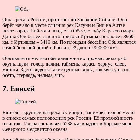
Обь – река в России, протекает по Западной Сибири. Она
берёт начало в месте слияния рек Катуни и Бии на Алтае
возле города Бийска и впадает в Обскую губу Карского моря.
Длина Оби без её главного притока Иртыша составляет 3660
км, с Иртышом – 5410 км. По площади бассейна Обь является
самой большой рекой в России, её длина 2990000 км².
Обь является местом обитания многих промысловых рыб:
окунь, щука, голец, налим, таймень, карась, хариус, елец,
минога. Здесь водятся такие ценные виды, как муксун, сиг,
осётр, стерлядь, нельма, чир.
7. Енисей
Енисей – крупнейшая река в Сибири , занимает первое место
в списке самых полноводных рек России. Её протяжённость
от истока Идэра составляет 5238 км, впадает в Карское море
Северного Ледовитого океана.
Енисей разделяет Сибирь на Восточную и Западную. Самые