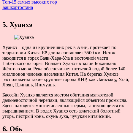
Топ-15 самых высоких гор
Башкортостана
5. Хуанхэ
Хуанхэ – одна из крупнейших рек в Азии, протекает по
территории Китая. Её длина составляет 5500 км. Исток
находится в горах Баян-Хара-Ула в восточной части
Тибетского нагорья. Впадает Хуанхэ в залив Бохайвань
Жёлтого моря. Река обеспечивает питьевой водой более 140
миллионов человек населения Китая. На берегах Хуанхэ
расположены такие крупные города КНР, как Ланьчжоу, Ухай,
Лоян, Цзинань, Иньчуань.
Бассейн Хуанхэ является местом обитания мягкотелой
дальневосточной черепахи, являющейся объектом промысла.
Здесь находятся многочисленные фермы, занимающиеся их
выращиванием. В водах Хуанхэ есть азиатский болотный
угорь, пёстрый конь, окунь-ауха, чучукан китайский.
6. Обь