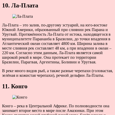
10. Ла-Плата
Ла-Плата – это залив, по-другому эстуарий, на юго-востоке
Южной Америки, образованный при слиянии рек Парана и
Уругвай. Протяжённость Ла-Плата от истока, находящегося в
муниципалитете Паранаиба в Бразилии, до точки впадения в
Атлантический океан составляет 4800 км. Ширина залива в
месте слияния рек составляет 48 км, а при впадении в океан –
220 км. Согласно этим данным, Ла-Плата является самой
широкой рекой в мире. Она протекает по территории
Бразилии, Парагвая, Аргентины, Боливии и Уругвая.
В реке много видов рыб, а также разные черепахи (головастая,
зелёная и кожистая черепахи), речной дельфин Ла-Платы.
11. Конго
Конго – река в Центральной Африке. По полноводности она
занимает второе место в мире после Амазонки. При этом