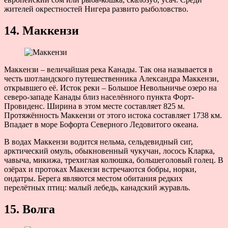
жителей окрестностей Нигера развито рыболовство.
14. Маккензи
Маккензи – величайшая река Канады. Так она называется в
честь шотландского путешественника Александра Маккензи,
открывшего её. Исток реки – Большое Невольничье озеро на
северо-западе Канады близ населённого пункта Форт-
Провиденс. Ширина в этом месте составляет 825 м.
Протяжённость Маккензи от этого истока составляет 1738 км.
Впадает в море Бофорта Северного Ледовитого океана.
В водах Маккензи водится нельма, сельдевидный сиг,
арктический омуль, обыкновенный чукучан, лосось Кларка,
чавыча, микижа, трехиглая колюшка, большеголовый голец. В
озёрах и протоках Макензи встречаются бобры, норки,
ондатры. Берега являются местом обитания редких
перелётных птиц: малый лебедь, канадский журавль.
15. Волга