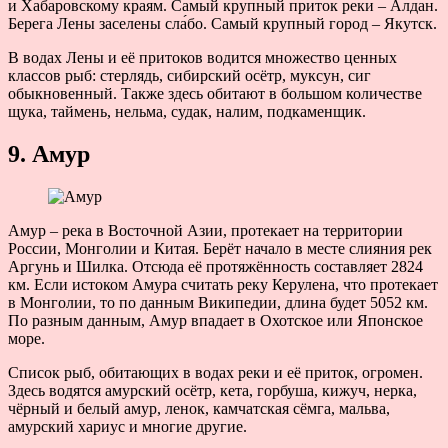
и Хабаровскому краям. Самый крупный приток реки – Алдан.
Берега Лены заселены сла́бо. Самый крупный город – Якутск.
В водах Лены и её притоков водится множество ценных
классов рыб: стерлядь, сибирский осётр, муксун, сиг
обыкновенный. Также здесь обитают в большом количестве
щука, таймень, нельма, судак, налим, подкаменщик.
9. Амур
Амур – река в Восточной Азии, протекает на территории
России, Монголии и Китая. Берёт начало в месте слияния рек
Аргунь и Шилка. Отсюда её протяжённость составляет 2824
км. Если истоком Амура считать реку Керулена, что протекает
в Монголии, то по данным Википедии, длина будет 5052 км.
По разным данным, Амур впадает в Охотское или Японское
море.
Список рыб, обитающих в водах реки и её приток, огромен.
Здесь водятся амурский осётр, кета, горбуша, кижуч, нерка,
чёрный и белый амур, ленок, камчатская сёмга, мальва,
амурский хариус и многие другие.