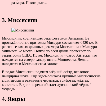
размера. Некоторые…
3. Миссисипи
Миссисипи, крупнейшая река Северной Америки. Её
протяжённость с притоком Миссури составляет 6420 км. В
рейтинге самых длинных рек мира Миссисипи с Миссури
занимает 3-е место. Почти по всей длине протекает по
территории США. Исток Миссисипи – озеро Айтаска, что
находится на северо-западе штата Миннесота. Дельта
находится в Мексиканском заливе.
В водах Миссисипи водятся озёрный осётр, веслонос,
панцирная щука. Ещё здесь обитают крупные миссисипские
аллигаторы и различные черапахи: грифовая, жёлтая,
кольчатая. В долине реки обитает луизианский чёрный
медведь.
4. Янцзы