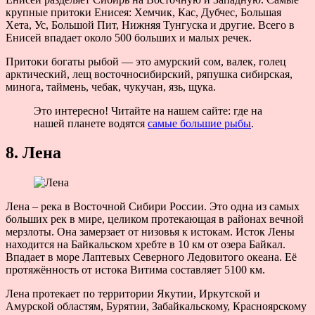
крупные притоки Енисея: Хемчик, Кас, Дубчес, Большая
Хета, Ус, Большой Пит, Нижняя Тунгуска и другие. Всего в
Енисей впадает около 500 больших и малых речек.
Притоки богаты рыбой — это амурский сом, валек, голец
арктический, лещ восточносибирский, ряпушка сибирская,
минога, таймень, чебак, чукучан, язь, щука.
Это интересно! Читайте на нашем сайте: где на
нашей планете водятся
самые большие рыбы
.
8. Лена
Лена – река в Восточной Сибири России. Это одна из самых
больших рек в мире, целиком протекающая в районах вечной
мерзлоты. Она замерзает от низовья к истокам. Исток Лены
находится на Байкальском хребте в 10 км от озера Байкал.
Впадает в море Лаптевых Северного Ледовитого океана. Её
протяжённость от истока Витима составляет 5100 км.
Лена протекает по территории Якутии, Иркутской и
Амурской областям, Бурятии, Забайкальскому, Красноярскому