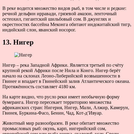
В реке водится множество видов рыб, в том числе и редкие:
речной дельфин ирравади, грязевой амазон, ленточный
остеохил, гигантский шильбовый сом. В джунглях и
окрестностях бассейна Меконга обитают индокитайский тигр,
индийский слон, яванский носорог.
13. Нигер
Нигер – река Западной Африки. Является третьей по счёту
крупной рекой Африки после Нила и Конго. Нигер берёт
начало на склонах Леоно-Либерийской возвышенности в
Гвинее и впадает в Гвинейский залив Атлантического океана.
Протяжённость составляет 4180 км.
На карте видно, что русло реки имеет необычную форму
бумеранга. Нигер пересекает территорию множества
африканских стран: Нигерия, Нигер, Мали, Алжир, Камерун,
Гвинея, Буркина-Фасо, Бенин, Чад, Кот-д’Ивуар.
Животный мир разнообразен. В реке обитает множество
промысловых рыб: окунь, карп, нигерийский сом,
европейский сом или рыба-кошка, скалозуб, усач. Среди